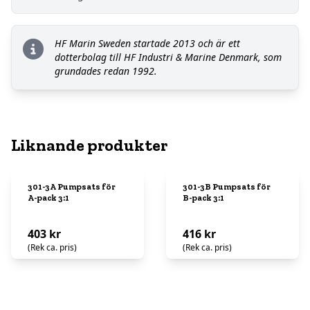
HF Marin Sweden startade 2013 och är ett
dotterbolag till HF Industri & Marine Denmark, som
grundades redan 1992.
Liknande produkter
301-3A Pumpsats för
301-3B Pumpsats för
A-pack 3:1
B-pack 3:1
403 kr
416 kr
(Rek ca. pris)
(Rek ca. pris)