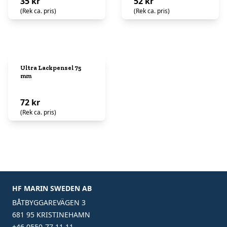
35 kr
52 kr
(Rek ca. pris)
(Rek ca. pris)
Ultra Lackpensel 75
mm
72 kr
(Rek ca. pris)
HF MARIN SWEDEN AB
BÅTBYGGAREVÄGEN 3
681 95 KRISTINEHAMN
+46 0550-77 11 11