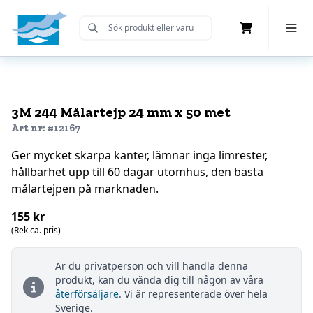
Cart
Toggle 
Submit Search
Home
3M 244 Målartejp 24 mm x 50 met
Art nr: #12167
Ger mycket skarpa kanter, lämnar inga limrester,
hållbarhet upp till 60 dagar utomhus, den bästa
målartejpen på marknaden.
155 kr
(Rek ca. pris)
Är du privatperson och vill handla denna
produkt, kan du vända dig till någon av våra
återförsäljare
. Vi är representerade över hela
Sverige.