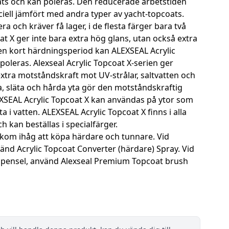
ts och kan poleras. Den reducerade arbetstiden
iell jämfört med andra typer av yacht-topcoats.
ra och kräver få lager, i de flesta färger bara två
oat X ger inte bara extra hög glans, utan också extra
 en kort härdningsperiod kan ALEXSEAL Acrylic
poleras. Alexseal Acrylic Topcoat X-serien ger
extra motståndskraft mot UV-strålar, saltvatten och
, släta och hårda yta gör den motståndskraftig
XSEAL Acrylic Topcoat X kan användas på ytor som
 i vatten. ALEXSEAL Acrylic Topcoat X finns i alla
 kan beställas i specialfärger.
 kom ihåg att köpa härdare och tunnare. Vid
änd Acrylic Topcoat Converter (härdare) Spray. Vid
er pensel, använd Alexseal Premium Topcoat brush