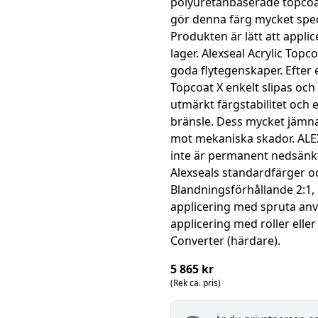
polyuretanbaserade topcoa
gör denna färg mycket spec
Produkten är lätt att applice
lager. Alexseal Acrylic Topc
goda flytegenskaper. Efter
Topcoat X enkelt slipas och 
utmärkt färgstabilitet och 
bränsle. Dess mycket jämna
mot mekaniska skador. ALE
inte är permanent nedsänkta
Alexseals standardfärger och
Blandningsförhållande 2:1,
applicering med spruta anv
applicering med roller ell
Converter (härdare).
5 865 kr
(Rek ca. pris)