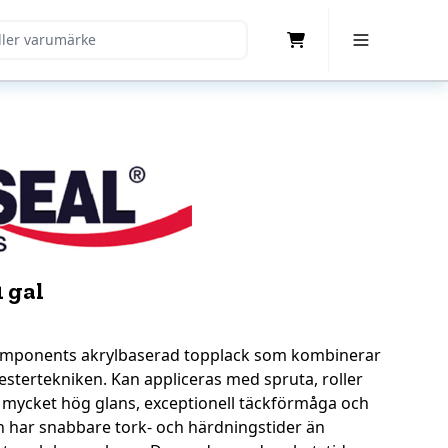
Cart
Toggle Menu
1 gal
-komponents akrylbaserad topplack som kombinerar
estertekniken. Kan appliceras med spruta, roller
r mycket hög glans, exceptionell täckförmåga och
en har snabbare tork- och härdningstider än