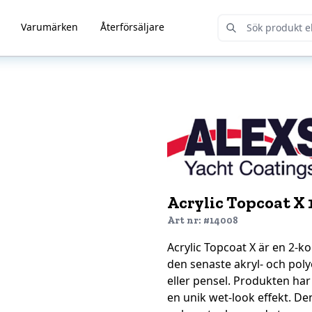
Varumärken
Återförsäljare
Submit Search
Acrylic Topcoat X 
Art nr: #14008
Acrylic Topcoat X är en 2
den senaste akryl- och poly
eller pensel. Produkten ha
en unik wet-look effekt. D