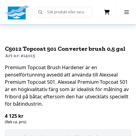
Cart
Toggle 
Submit Search
Home
C5012 Topcoat 501 Converter brush 0,5 gal
Art nr: #14015
Premium Topcoat Brush Hardener är en
penselförtunning avsedd att använda till Alexseal
Premium Topcoat 501. Alexseal Premium Topcoat 501
är en högkvalitativ färg som är idealisk för målning av
fribord på båtar, eftersom den har utvecklats speciellt
för båtindustrin.
4 125 kr
(Rek ca. pris)