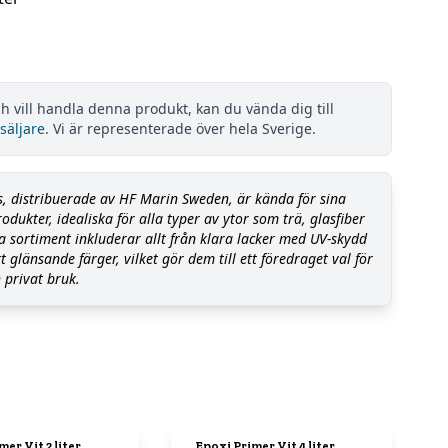
h vill handla denna produkt, kan du vända dig till
säljare
. Vi är representerade över hela Sverige.
s, distribuerade av HF Marin Sweden, är kända för sina
dukter, idealiska för alla typer av ytor som trä, glasfiber
a sortiment inkluderar allt från klara lacker med UV-skydd
t glänsande färger, vilket gör dem till ett föredraget val för
 privat bruk.
mer Vit 2 liter
Epoxi Primer Vit 4 liter