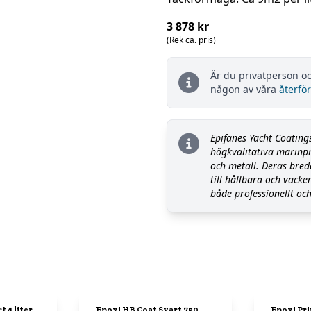
3 878 kr
(Rek ca. pris)
Är du privatperson oc
någon av våra
återför
Epifanes Yacht Coating
högkvalitativa marinpro
och metall. Deras bred
till hållbara och vacker
både professionellt och
 4 liter
Epoxi HB Coat Svart 750
Epoxi Pri