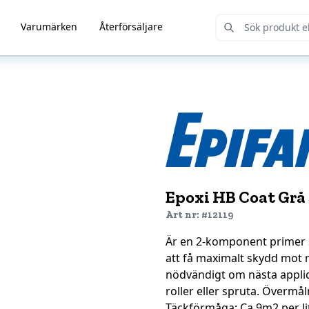
Varumärken
Återförsäljare
Submit Search
Epoxi HB Coat Grå 
Art nr: #12119
Är en 2-komponent primer so
att få maximalt skydd mot r
nödvändigt om nästa applic
roller eller spruta. Överm
Täckförmåga: Ca 9m2 per li