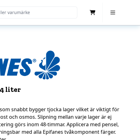
Cart
Toggle Menu
4 liter
m snabbt bygger tjocka lager vilket är viktigt för
ost och osmos. Slipning mellan varje lager är ej
ering görs inom 48-timmar. Applicera med pensel,
ålningsbar med alla Epifanes tvåkomponent färger.
ter