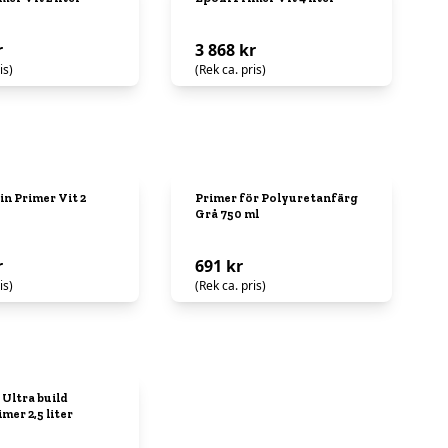
r
3 868 kr
is)
(Rek ca. pris)
n Primer Vit 2
Primer för Polyuretanfärg
Grå 750 ml
r
691 kr
is)
(Rek ca. pris)
 Ultra build
mer 2,5 liter