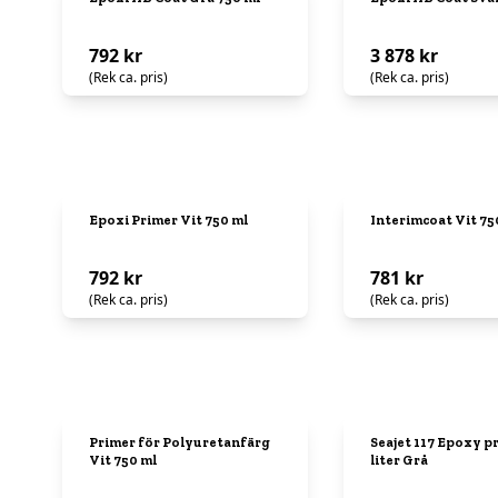
792 kr
3 878 kr
(Rek ca. pris)
(Rek ca. pris)
Epoxi Primer Vit 750 ml
Interimcoat Vit 75
792 kr
781 kr
(Rek ca. pris)
(Rek ca. pris)
Primer för Polyuretanfärg
Seajet 117 Epoxy pr
Vit 750 ml
liter Grå