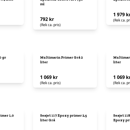
ml
1 979 k
792 kr
(Rek ca. pr
(Rek ca. pris)
0 gr
Multimarin Primer Grå 2
Multimari
liter
liter
1 069 kr
1 069 k
(Rek ca. pris)
(Rek ca. pr
imer 1,0
Seajet 117 Epoxy primer 2,5
Seajet 118
liter Grå
Epoxy pri