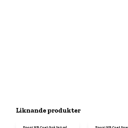
Liknande produkter
Epoxi HB Coat Grå 750 ml
Epoxi HB Coat Svart