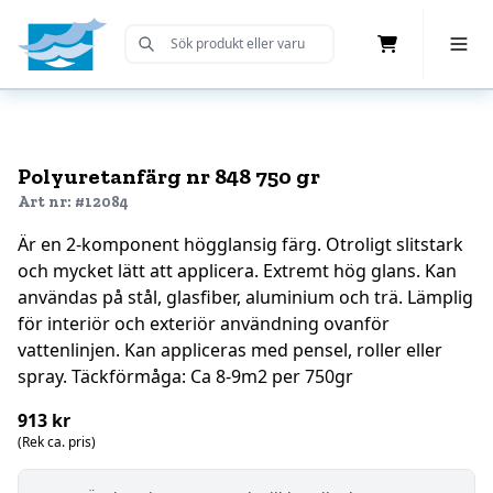
Cart
Toggle 
Submit Search
Home
Polyuretanfärg nr 848 750 gr
Art nr: #12084
Är en 2-komponent högglansig färg. Otroligt slitstark
och mycket lätt att applicera. Extremt hög glans. Kan
användas på stål, glasfiber, aluminium och trä. Lämplig
för interiör och exteriör användning ovanför
vattenlinjen. Kan appliceras med pensel, roller eller
spray. Täckförmåga: Ca 8-9m2 per 750gr
913 kr
(Rek ca. pris)