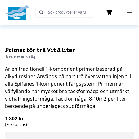
Cart
Toggle 
Submit Search
Home
Primer för trä Vit 4 liter
Art nr: #12184
Är en traditionell 1-komponent primer baserad på
alkyd resiner. Används på bart trä över vattenlinjen till
alla Epifanes 1-komponent färgsystem. Primern är
välfyllande har mycket bra täckförmåga och utmärkt
vidhäfningsförmåga. Täckförmåga: 8-10m2 per liter
beroende på underlagets sugförmåga
1 802 kr
(Rek ca. pris)