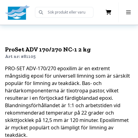
Cart
Toggle 
Submit Search
Home
ProSet ADV 170/270 NC-1 2 kg
Art nr: #81105
PRO-SET ADV-170/270 epoxilim är en extremt
mångsidig epoxi för universell limning som är särskilt
populär för limning av teakdäck. Bas- och
härdarkomponenterna är tixotropa pastor, vilket
resulterar i en förtjockad färdigblandad epoxi.
Blandningsförhållandet är 1:1 och arbetstiden vid
rekommenderad temperatur på 22 grader och
skikttjocklek på 12,5 mm är 120 minuter. Epoxilimmet
är mycket populärt och lämpligt för limning av
teakdäck.