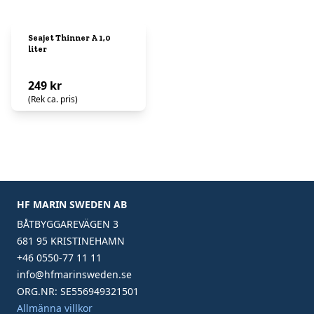
Seajet Thinner A 1,0
liter
249 kr
(Rek ca. pris)
HF MARIN SWEDEN AB
BÅTBYGGAREVÄGEN 3
681 95 KRISTINEHAMN
+46 0550-77 11 11
info@hfmarinsweden.se
ORG.NR: SE556949321501
Allmänna villkor