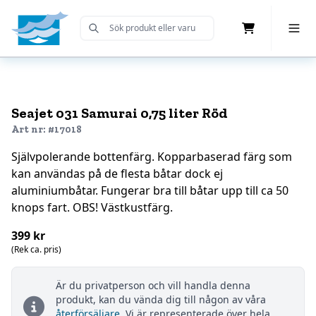
Cart
Toggle 
Submit Search
Home
Seajet 031 Samurai 0,75 liter Röd
Art nr: #17018
Självpolerande bottenfärg. Kopparbaserad färg som
kan användas på de flesta båtar dock ej
aluminiumbåtar. Fungerar bra till båtar upp till ca 50
knops fart. OBS! Västkustfärg.
399 kr
(Rek ca. pris)
Är du privatperson och vill handla denna
produkt, kan du vända dig till någon av våra
återförsäljare
. Vi är representerade över hela