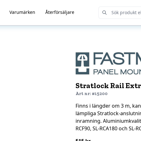
Varumärken
Återförsäljare
Submit Search
Stratlock Rail Ext
Art nr: #15200
Finns i längder om 3 m, ka
lämpliga Stratlock-anslutnin
inramning. Aluminiumkvalit
RCF90, SL-RCA180 och SL-RC