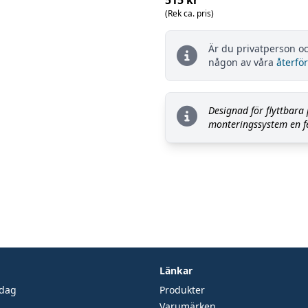
515 kr
(Rek ca. pris)
Är du privatperson oc
någon av våra
återför
Designad för flyttbara
monteringssystem en fel
Länkar
edag
Produkter
Varumärken