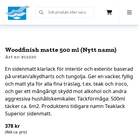
Cart
Toggle 
Submit Search
Home
Woodfinish matte 500 ml (Nytt namn)
Art nr: #12220
En sidenmatt klarlack för interiör och exteriör baserad
på uretan/alkydharts och tungolja. Ger en vacker, fyllig
och matt yta för alla fina träslag, t.ex. teak och iroco,
och ger ett mångårigt skydd mot alkohol och andra
aggressiva hushållskemikalier. Täckförmåga: 500ml
täcker ca. 6m2. Produktens tidigare namn Teaklack
Superior sidenmatt.
378 kr
(Rek ca. pris)