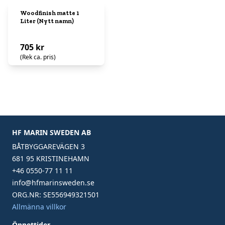
Woodfinish matte 1
Liter (Nytt namn)
705 kr
(Rek ca. pris)
HF MARIN SWEDEN AB
BÅTBYGGAREVÄGEN 3
681 95 KRISTINEHAMN
+46 0550-77 11 11
info@hfmarinsweden.se
ORG.NR: SE556949321501
Allmänna villkor
Öppettider