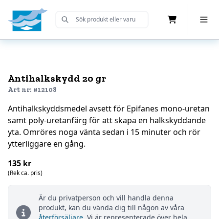
Cart
Toggle 
Submit Search
Home
Antihalkskydd 20 gr
Art nr: #12108
Antihalkskyddsmedel avsett för Epifanes mono-uretan
samt poly-uretanfärg för att skapa en halkskyddande
yta. Omröres noga vänta sedan i 15 minuter och rör
ytterliggare en gång.
135 kr
(Rek ca. pris)
Är du privatperson och vill handla denna
produkt, kan du vända dig till någon av våra
återförsäljare
. Vi är representerade över hela