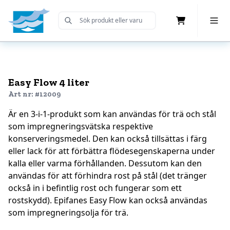
Cart
Toggle 
Submit Search
Home
Easy Flow 4 liter
Art nr: #12009
Är en 3-i-1-produkt som kan användas för trä och stål
som impregneringsvätska respektive
konserveringsmedel. Den kan också tillsättas i färg
eller lack för att förbättra flödesegenskaperna under
kalla eller varma förhållanden. Dessutom kan den
användas för att förhindra rost på stål (det tränger
också in i befintlig rost och fungerar som ett
rostskydd). Epifanes Easy Flow kan också användas
som impregneringsolja för trä.