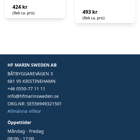
424 kr
493 kr
(Rek ca. pris)
(Rek ca. pris)
HF MARIN SWEDEN AB
BÅTBYGGAREVÄGEN 3
681 95 KRISTINEHAMN
+46 0550-77 11 11
info@hfmarinsweden.se
ORG.NR: SE556949321501
Allmänna villkor
Öppettider
Måndag - Fredag
08:00 - 17:00