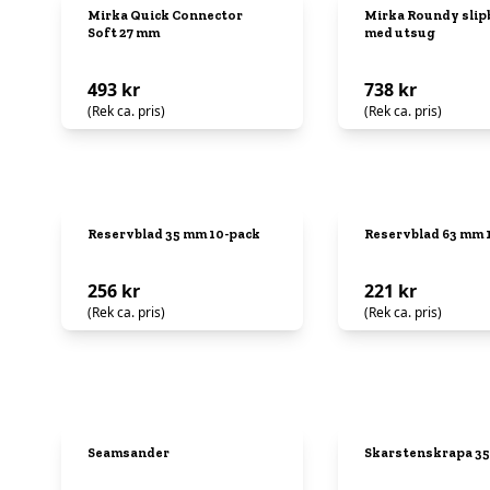
Mirka Quick Connector
Mirka Roundy slip
Soft 27 mm
med utsug
493 kr
738 kr
(Rek ca. pris)
(Rek ca. pris)
Reservblad 35 mm 10-pack
Reservblad 63 mm 
256 kr
221 kr
(Rek ca. pris)
(Rek ca. pris)
Seamsander
Skarstenskrapa 3