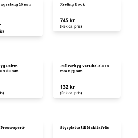
sugsslang 20 mm
Reefing Hook
745 kr
r
(Rek ca. pris)
is)
yg Delrin
Rullverkyg Vertikal alu 10
20 x 80 mm
mm x 75 mm
132 kr
is)
(Rek ca. pris)
l Proscraper 2-
Styrplatta till Makita fräs