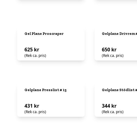
Gel Plane Proscraper
Gelplane Drivrem #
625 kr
650 kr
(Rek ca. pris)
(Rek ca. pris)
Gelplane Presslist # 15
Gelplane Stödlist #
431 kr
344 kr
(Rek ca. pris)
(Rek ca. pris)