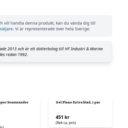
h vill handla denna produkt, kan du vända dig till
säljare
. Vi är representerade över hela Sverige.
de 2013 och är ett dotterbolag till HF Industri & Marine
es redan 1992.
pper Seamsander
Gel Plane Extra blad, 1 par
451 kr
(Rek ca. pris)
is)