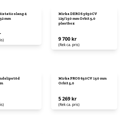
istatic slang 4
Mirka DEROS 5650CV
-32 mm
125/150 mm Orbit 5,0
plastbox
r
9 700 kr
is)
(Rek ca. pris)
ndslipstöd
Mirka PROS 650CV 150 mm
mm
Orbit 5,0
5 269 kr
is)
(Rek ca. pris)