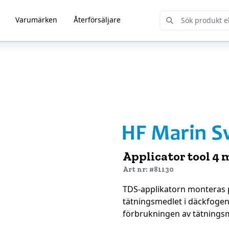
Varumärken
Återförsäljare
Submit Search
Applicator tool 4
Art nr: #81130
TDS-applikatorn monteras på
tätningsmedlet i däckfoge
förbrukningen av tätnings