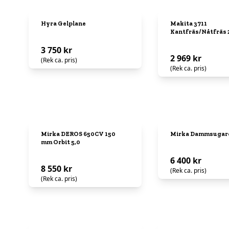
Hyra Gelplane
Makita 3711
Kantfräs/Nåtfräs 
3 750 kr
2 969 kr
(Rek ca. pris)
(Rek ca. pris)
Mirka DEROS 650CV 150
Mirka Dammsugare
mm Orbit 5,0
6 400 kr
8 550 kr
(Rek ca. pris)
(Rek ca. pris)