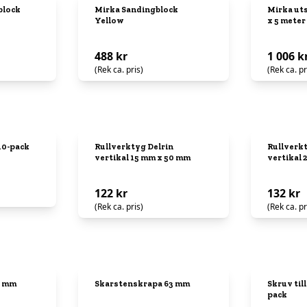
block
Mirka Sandingblock
Mirka ut
Yellow
x 5 meter
488 kr
1 006 k
(Rek ca. pris)
(Rek ca. pr
10-pack
Rullverktyg Delrin
Rullverkt
vertikal 15 mm x 50 mm
vertikal 
122 kr
132 kr
(Rek ca. pris)
(Rek ca. pr
5 mm
Skarstenskrapa 63 mm
Skruv til
pack