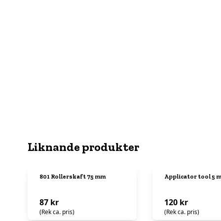
Liknande produkter
801 Rollerskaft 75 mm
Applicator tool 5 
87 kr
120 kr
(Rek ca. pris)
(Rek ca. pris)