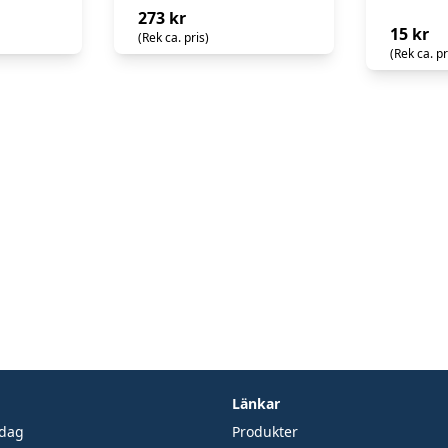
273 kr
15 kr
(Rek ca. pris)
(Rek ca. pr
Länkar
edag
Produkter