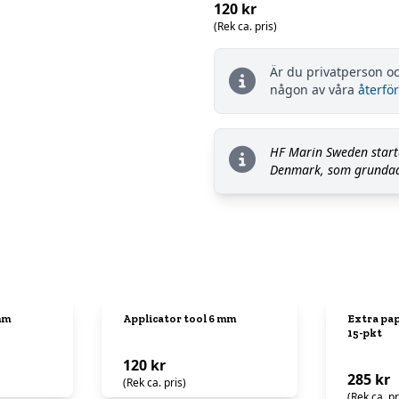
120 kr
(Rek ca. pris)
Är du privatperson oc
någon av våra
återför
HF Marin Sweden starta
Denmark, som grundad
mm
Applicator tool 6 mm
Extra pa
15-pkt
120 kr
285 kr
(Rek ca. pris)
(Rek ca. pr