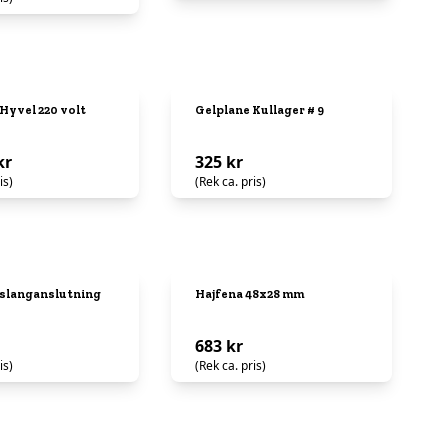
Hyvel 220 volt
Gelplane Kullager # 9
kr
325 kr
is)
(Rek ca. pris)
 slanganslutning
Hajfena 48x28 mm
683 kr
is)
(Rek ca. pris)