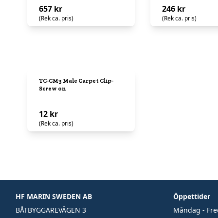
657 kr
246 kr
(Rek ca. pris)
(Rek ca. pris)
TC-CM3 Male Carpet Clip-
Screw on
12 kr
(Rek ca. pris)
HF MARIN SWEDEN AB
Öppettider
BÅTBYGGAREVÄGEN 3
Måndag - Fr