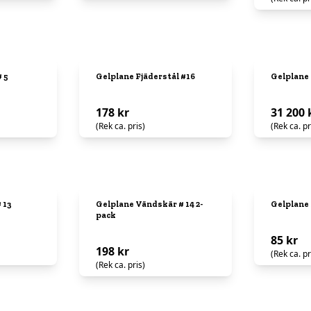
 5
Gelplane Fjäderstål #16
Gelplane 
178 kr
31 200 
(Rek ca. pris)
(Rek ca. pr
 13
Gelplane Vändskär # 14 2-
Gelplane
pack
85 kr
198 kr
(Rek ca. pr
(Rek ca. pris)