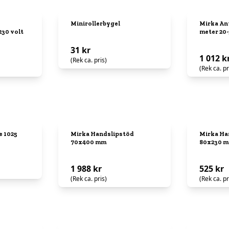
Minirollerbygel
Mirka Ant
230 volt
meter 20
31 kr
1 012 k
(Rek ca. pris)
(Rek ca. pr
 1025
Mirka Handslipstöd
Mirka Ha
70x400 mm
80x230 
1 988 kr
525 kr
(Rek ca. pris)
(Rek ca. pr