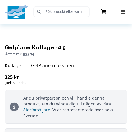
Cart
Toggle 
Submit Search
Home
Gelplane Kullager # 9
Art nr: #93574
Kullager till GelPlane-maskinen.
325 kr
(Rek ca. pris)
Är du privatperson och vill handla denna
produkt, kan du vända dig till någon av våra
återförsäljare
. Vi är representerade över hela
Sverige.