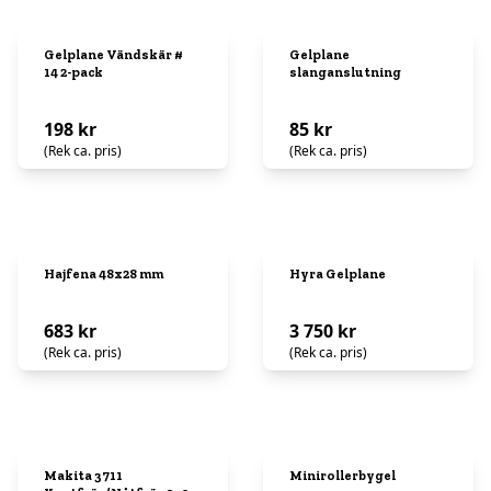
Gelplane Vändskär #
Gelplane
14 2-pack
slanganslutning
198 kr
85 kr
(Rek ca. pris)
(Rek ca. pris)
Hajfena 48x28 mm
Hyra Gelplane
683 kr
3 750 kr
(Rek ca. pris)
(Rek ca. pris)
Makita 3711
Minirollerbygel