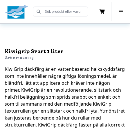
Cart
Toggle 
Submit Search
Home
Kiwigrip Svart 1 liter
Art nr: #20113
KiwiGrip däckfärg är en vattenbaserad halkskyddsfärg
som inte innehåller några giftiga lösningsmedel, är
bländfri, lätt att applicera och kräver inte någon
primer. KiwiGrip är en revolutionerande, slitstark och
halkfri beläggning som sprids snabbt och enkelt och
som tillsammans med den medföljande KiwiGrip
texturrullen ger en slitstark och halkfri yta. Ytmönstret
kan justeras beroende på hur du rullar med
strukturrullen. KiwiGrip däckfärg fäster på alla korrekt