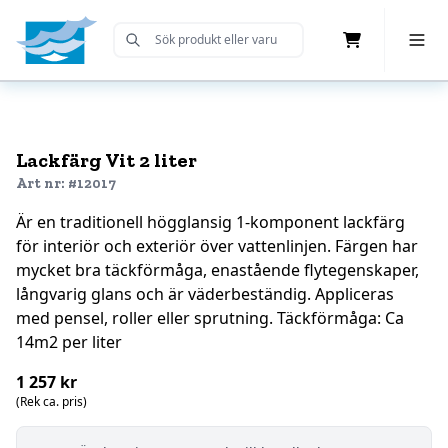
Cart
Toggle 
Submit Search
Home
Lackfärg Vit 2 liter
Art nr: #12017
Är en traditionell högglansig 1-komponent lackfärg
för interiör och exteriör över vattenlinjen. Färgen har
mycket bra täckförmåga, enastående flytegenskaper,
långvarig glans och är väderbeständig. Appliceras
med pensel, roller eller sprutning. Täckförmåga: Ca
14m2 per liter
1 257 kr
(Rek ca. pris)