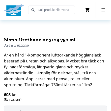
Cart
Toggle 
Submit Search
Home
Mono-Urethane nr 3129 750 ml
Art nr: #12230
Är en hård 1-komponent lufttorkande högglanslack
baserad på uretan och alkydbas. Mycket bra täck och
fyllnadsförmåga, långvarig glans och mycket
väderbeständig. Lämplig för gelcoat, stål, trä och
aluminium. Appliceras med pensel, roller eller
sprutning. Täckförmåga: 750ml täcker ca 11m2
608 kr
(Rek ca. pris)