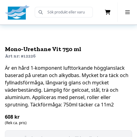
Cart
Toggle 
Submit Search
Home
Mono-Urethane Vit 750 ml
Art nr: #12226
Är en hård 1-komponent lufttorkande högglanslack
baserad på uretan och alkydbas. Mycket bra täck och
fyllnadsförmåga, långvarig glans och mycket
väderbeständig. Lämplig för gelcoat, stål, trä och
aluminium. Appliceras med pensel, roller eller
sprutning. Täckförmåga: 750ml täcker ca 11m2
608 kr
(Rek ca. pris)