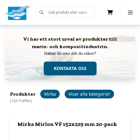
Cart
Toggle 
Submit Search
Home
Vi har ett stort urval av produkter till
marin- och kompositindustrin.
Hittar du inte det du söker?
KONTAKTA OSS
Produkter
Mirka
Visar alla kategorier
(104 Träffar)
Mirka Mirlon VF 152x229 mm 20-pack