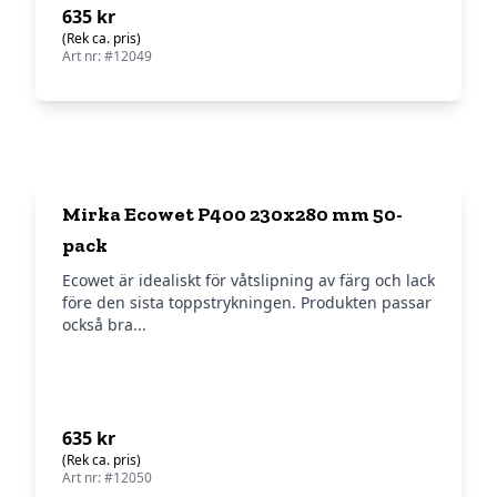
635 kr
(Rek ca. pris)
Art nr: #12049
Mirka Ecowet P400 230x280 mm 50-
pack
Ecowet är idealiskt för våtslipning av färg och lack
före den sista toppstrykningen. Produkten passar
också bra...
635 kr
(Rek ca. pris)
Art nr: #12050