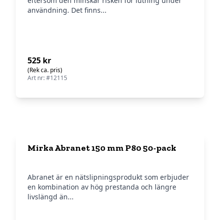
eftersom den minskar risken för lutning under
användning. Det finns...
525 kr
(Rek ca. pris)
Art nr: #12115
Mirka Abranet 150 mm P80 50-pack
Abranet är en nätslipningsprodukt som erbjuder
en kombination av hög prestanda och längre
livslängd än...