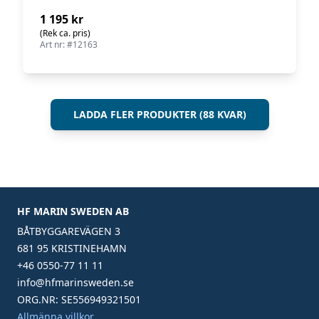
1 195 kr
(Rek ca. pris)
Art nr: #12163
LADDA FLER PRODUKTER (88 KVAR)
HF MARIN SWEDEN AB
BÅTBYGGAREVÄGEN 3
681 95 KRISTINEHAMN
+46 0550-77 11 11
info@hfmarinsweden.se
ORG.NR: SE556949321501
Allmänna villkor