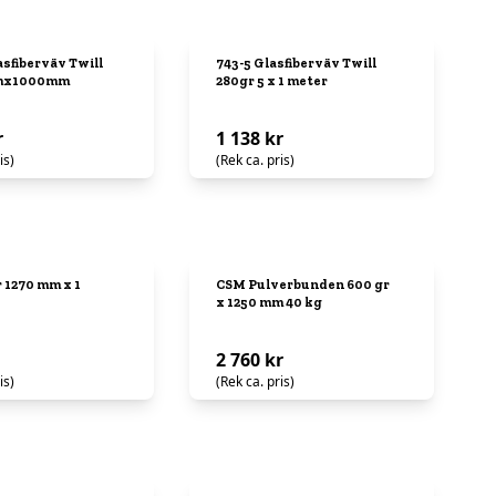
asfiberväv Twill
743-5 Glasfiberväv Twill
5mx1000mm
280gr 5 x 1 meter
r
1 138 kr
is)
(Rek ca. pris)
 1270 mm x 1
CSM Pulverbunden 600 gr
x 1250 mm 40 kg
2 760 kr
is)
(Rek ca. pris)