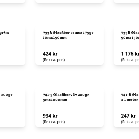
 gr/m
733A Glasfiber remsa 175gr
733B Glas
10mx150mm
50mx15
424 kr
1 176 k
(Rek ca. pris)
(Rek ca. pr
v 200gr
741-5 Glasfiberväv 200gr
741-B Gla
5mx1000mm
x 1 meter
934 kr
247 kr
(Rek ca. pris)
(Rek ca. pr