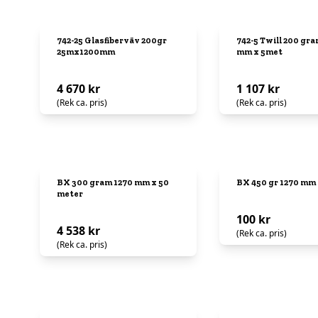
742-25 Glasfiberväv 200gr
742-5 Twill 200 gr
25mx1200mm
mm x 5met
4 670 kr
1 107 kr
(Rek ca. pris)
(Rek ca. pris)
BX 300 gram 1270 mm x 50
BX 450 gr 1270 mm 
meter
100 kr
4 538 kr
(Rek ca. pris)
(Rek ca. pris)