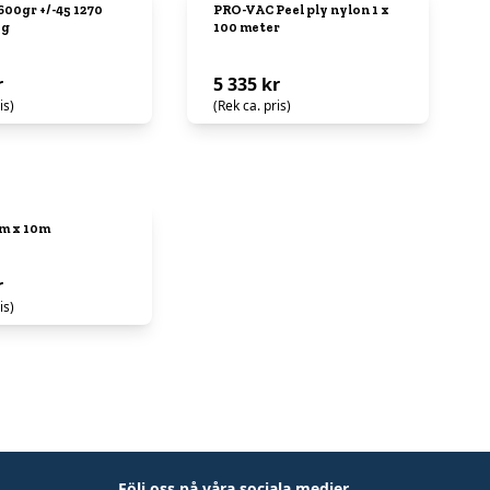
00gr +/-45 1270
PRO-VAC Peel ply nylon 1 x
kg
100 meter
r
5 335 kr
is)
(Rek ca. pris)
1m x 10m
r
is)
Följ oss på våra sociala medier