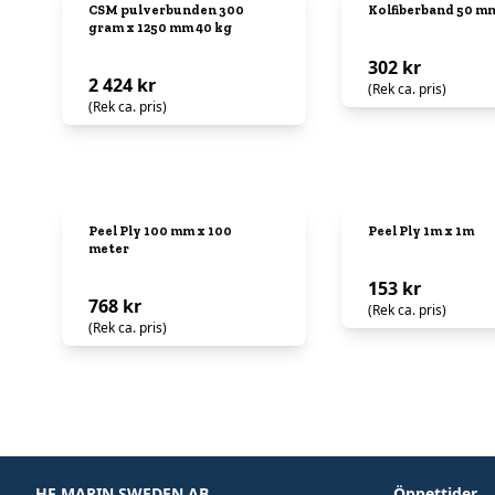
CSM pulverbunden 300
Kolfiberband 50 mm
gram x 1250 mm 40 kg
302 kr
2 424 kr
(Rek ca. pris)
(Rek ca. pris)
Peel Ply 100 mm x 100
Peel Ply 1m x 1m
meter
153 kr
768 kr
(Rek ca. pris)
(Rek ca. pris)
HF MARIN SWEDEN AB
Öppettider