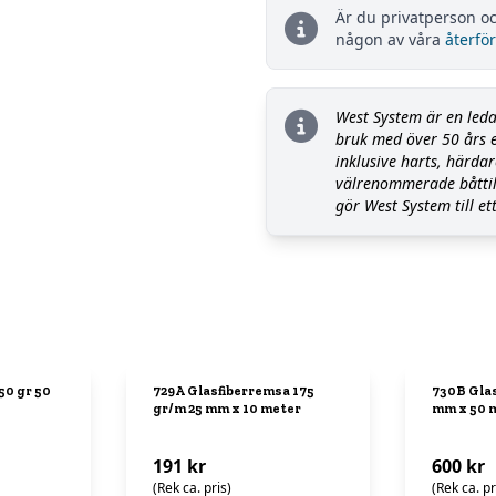
Är du privatperson oc
någon av våra
återför
West System är en leda
bruk med över 50 års e
inklusive harts, härdar
välrenommerade båttill
gör West System till et
50 gr 50
729A Glasfiberremsa 175
730B Glas
gr/m 25 mm x 10 meter
mm x 50 
191 kr
600 kr
(Rek ca. pris)
(Rek ca. pr