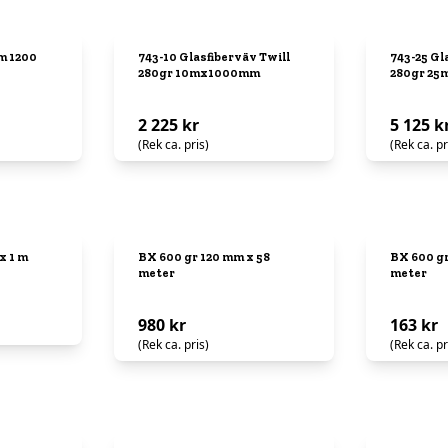
am 1200
743-10 Glasfiberväv Twill
743-25 Gl
280gr 10mx1000mm
280gr 2
2 225 kr
5 125 k
(Rek ca. pris)
(Rek ca. pr
x 1 m
BX 600 gr 120 mm x 58
BX 600 gr
meter
meter
980 kr
163 kr
(Rek ca. pris)
(Rek ca. pr