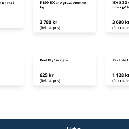
 x 5 met
NMG BX 450 gr 1270mm 50
NMG BX 6
kg
mm x 50 
3 780 kr
3 690 k
(Rek ca. pris)
(Rek ca. pr
Peel Ply 1m x 5m
Peel ply 
625 kr
1 128 k
(Rek ca. pris)
(Rek ca. pr
Länkar