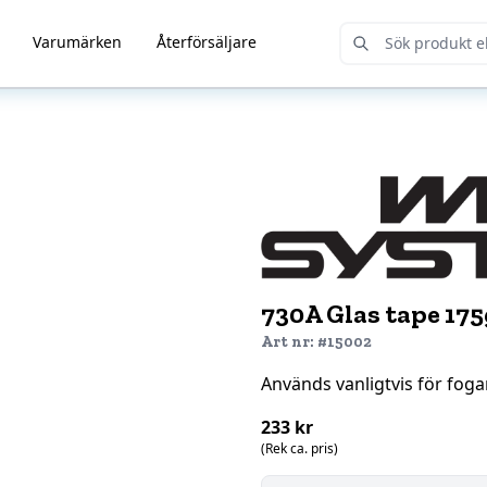
Varumärken
Återförsäljare
Submit Search
730A Glas tape 1
Art nr: #15002
Används vanligtvis för fog
233 kr
(Rek ca. pris)