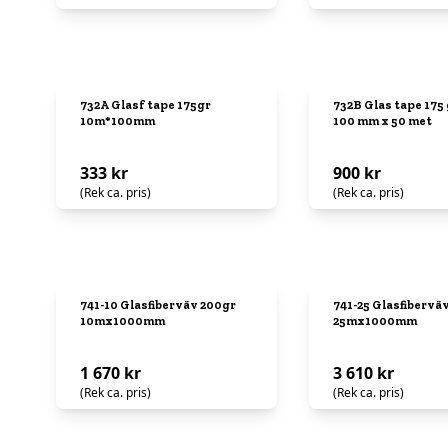
732A Glasf tape 175gr
732B Glas tape 175
10m*100mm
100 mm x 50 met
333 kr
900 kr
(Rek ca. pris)
(Rek ca. pris)
741-10 Glasfiberväv 200gr
741-25 Glasfibervä
10mx1000mm
25mx1000mm
1 670 kr
3 610 kr
(Rek ca. pris)
(Rek ca. pris)