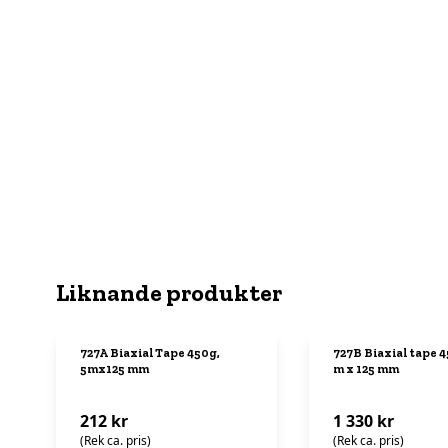
Liknande produkter
727A Biaxial Tape 450g,
727B Biaxial tape 4
5mx125 mm
m x 125 mm
212 kr
1 330 kr
(Rek ca. pris)
(Rek ca. pris)