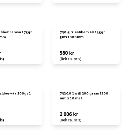
fiber remsa 175gr
740-5 Glasfiberväv 135gr
0mm
5mx1000mm
r
580 kr
is)
(Rek ca. pris)
sfiberväv 200gr 1
742-10 Twill 200 gram 1200
mm x 10 met
2 006 kr
is)
(Rek ca. pris)