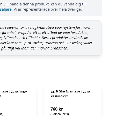
h vill handla denna produkt, kan du vända dig till
säljare
. Vi är representerade över hela Sverige.
nde leverantör av högkvalitativa epoxisystem för marint
rfarenhet, erbjuder ett brett utbud av epoxiprodukter,
e, fyllmedel och tillbehör. Deras produkter används av
verkare som Spirit Yachts, Princess och Sunseeker, vilket
t pålitligt val inom den marina branschen.
 tape 175 gr/m 50
731B Glasfiber tape 175 gr
m
75 mm 50 m
760 kr
is)
(Rek ca. pris)