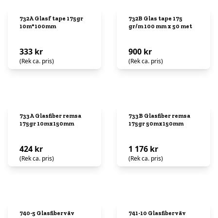
732A Glasf tape 175gr
732B Glas tape 175
10m*100mm
gr/m 100 mm x 50 met
333 kr
900 kr
(Rek ca. pris)
(Rek ca. pris)
733A Glasfiber remsa
733B Glasfiber remsa
175gr 10mx150mm
175gr 50mx150mm
424 kr
1 176 kr
(Rek ca. pris)
(Rek ca. pris)
740-5 Glasfiberväv
741-10 Glasfiberväv