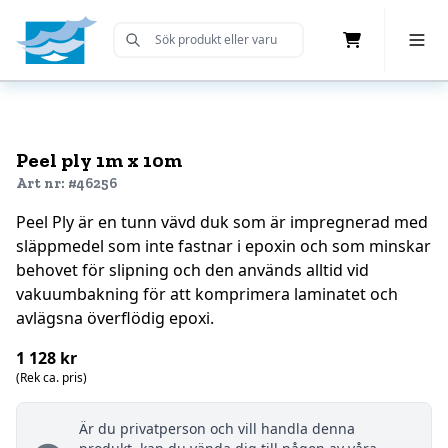
Cart
Toggle 
Submit Search
Home
Peel ply 1m x 10m
Art nr: #46256
Peel Ply är en tunn vävd duk som är impregnerad med
släppmedel som inte fastnar i epoxin och som minskar
behovet för slipning och den används alltid vid
vakuumbakning för att komprimera laminatet och
avlägsna överflödig epoxi.
1 128 kr
(Rek ca. pris)
Är du privatperson och vill handla denna