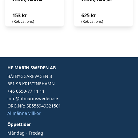
153 kr
625 kr
(Rek ca. pris)
(Rek ca. pris)
HF MARIN SWEDEN AB
BÅTBYGGAREVÄGEN 3
681 95 KRISTINEHAMN
+46 0550-77 11 11
info@hfmarinsweden.se
ORG.NR: SE556949321501
Allmänna villkor
Öppettider
Måndag - Fredag