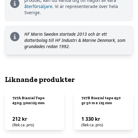
produkt, kan du vända dig till någon av våra
återförsäljare
. Vi är representerade över hela
Sverige.
HF Marin Sweden startade 2013 och är ett
dotterbolag till HF Industri & Marine Denmark, som
grundades redan 1992.
Liknande produkter
727A Biaxial Tape
727B Biaxial tape 450
450g, 5mx125 mm
gr 50 m x 125 mm
212 kr
1 330 kr
(Rek ca. pris)
(Rek ca. pris)