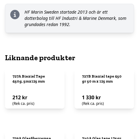
HF Marin Sweden startade 2013 och är ett
dotterbolag till HF Industri & Marine Denmark, som
grundades redan 1992.
Liknande produkter
727A Biaxial Tape
727B Biaxial tape 450
450g, 5mx125 mm
gr 50 m x 125 mm
212 kr
1 330 kr
(Rek ca. pris)
(Rek ca. pris)
729A Glasfiberremsa
730A Glas tape 175gr