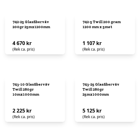
742-25 Glasfiberväv
742-5 Twill 200 gram
200gr 25mx1200mm
1200 mm x 5met
4 670 kr
1 107 kr
(Rek ca. pris)
(Rek ca. pris)
743-10 Glasfiberväv
743-25 Glasfiberväv
Twill 280gr
Twill 280gr
10mx1000mm
25mx1000mm
2 225 kr
5 125 kr
(Rek ca. pris)
(Rek ca. pris)