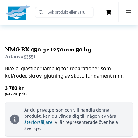
Cart
Toggle 
Submit Search
Home
NMG BX 450 gr 1270mm 50 kg
Art nr: #93551
Biaxial glasfiber lämplig för reparationer som
köl/roder, skrov, gjutning av skott, fundament mm.
3 780 kr
(Rek ca. pris)
Är du privatperson och vill handla denna
produkt, kan du vända dig till någon av våra
återförsäljare
. Vi är representerade över hela
Sverige.