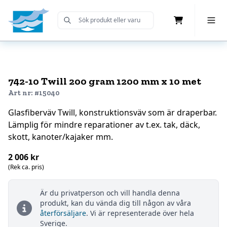
Cart
Toggle 
Submit Search
Home
742-10 Twill 200 gram 1200 mm x 10 met
Art nr: #15040
Glasfiberväv Twill, konstruktionsväv som är draperbar.
Lämplig för mindre reparationer av t.ex. tak, däck,
skott, kanoter/kajaker mm.
2 006 kr
(Rek ca. pris)
Är du privatperson och vill handla denna
produkt, kan du vända dig till någon av våra
återförsäljare
. Vi är representerade över hela
Sverige.