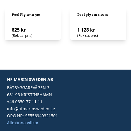
Peel Ply 1m x 5m
Peel ply 1m x 10m
625 kr
1 128 kr
(Rek ca. pris)
(Rek ca. pris)
HF MARIN SWEDEN AB
BÅTBYGGAREVÄGEN 3
681 95 KRISTINEHAMN
+46 0550-77 11 11
info@hfmarinsweden.se
ORG.NR: SE556949321501
Allmänna villkor