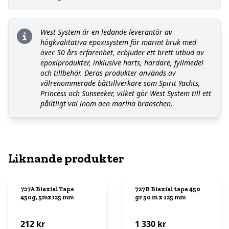
West System är en ledande leverantör av
högkvalitativa epoxisystem för marint bruk med
över 50 års erfarenhet, erbjuder ett brett utbud av
epoxiprodukter, inklusive harts, härdare, fyllmedel
och tillbehör. Deras produkter används av
välrenommerade båttillverkare som Spirit Yachts,
Princess och Sunseeker, vilket gör West System till ett
pålitligt val inom den marina branschen.
Liknande produkter
727A Biaxial Tape
727B Biaxial tape 450
450g, 5mx125 mm
gr 50 m x 125 mm
212 kr
1 330 kr