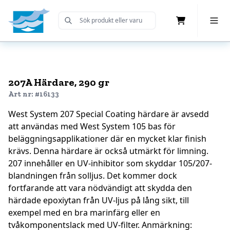
Cart
Toggle 
Submit Search
Home
207A Härdare, 290 gr
Art nr: #16133
West System 207 Special Coating härdare är avsedd
att användas med West System 105 bas för
beläggningsapplikationer där en mycket klar finish
krävs. Denna härdare är också utmärkt för limning.
207 innehåller en UV-inhibitor som skyddar 105/207-
blandningen från solljus. Det kommer dock
fortfarande att vara nödvändigt att skydda den
härdade epoxiytan från UV-ljus på lång sikt, till
exempel med en bra marinfärg eller en
tvåkomponentslack med UV-filter. Anmärkning: