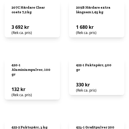
207C Härdare Clear
209B Härdare extra
coats 7,2 kg
långsam 1,45 kg
3 692 kr
1 680 kr
(Rek ca. pris)
(Rek ca. pris)
420-1
422-1 Fuktspärr, 500
Aluminiumpulver, 100
gr
gr
330 kr
132 kr
(Rek ca. pris)
(Rek ca. pris)
422-2 Fuktspärr, 3 kg
423-1 Grafitpulver 200