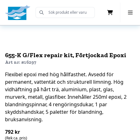
Cart
Toggle 
Submit Search
Home
655-K G/Flex repair kit, Förtjockad Epoxi
Art nr: #16297
Flexibel epoxi med hög hållfasthet. Avsedd för
permanent, vattentät och strukturell limning. Hög
vidhäftning på hårt trä, aluminium, plast, glas,
murverk, metall, glasfiber. Innehåller 250ml epoxi, 2
blandningspinnar, 4 rengöringsdukar, 1 par
skyddshandskar, 5 paletter för blandning,
bruksanvisning.
792 kr
(Rek ca. pris)