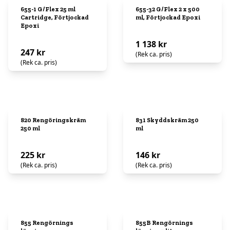
655-1 G/Flex 25 ml
655-32 G/Flex 2 x 500
Cartridge, Förtjockad
ml, Förtjockad Epoxi
Epoxi
1 138 kr
247 kr
(Rek ca. pris)
(Rek ca. pris)
820 Rengöringskräm
831 Skyddskräm 250
250 ml
ml
225 kr
146 kr
(Rek ca. pris)
(Rek ca. pris)
855 Rengörnings
855B Rengörnings