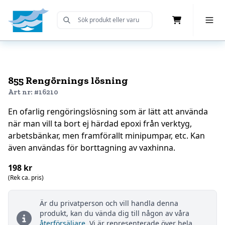
Cart
Toggle 
Submit Search
Home
855 Rengörnings lösning
Art nr: #16210
En ofarlig rengöringslösning som är lätt att använda
när man vill ta bort ej härdad epoxi från verktyg,
arbetsbänkar, men framförallt minipumpar, etc. Kan
även användas för borttagning av vaxhinna.
198 kr
(Rek ca. pris)
Är du privatperson och vill handla denna
produkt, kan du vända dig till någon av våra
återförsäljare
. Vi är representerade över hela