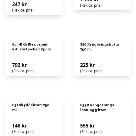
247 kr
(Rek ca. pris)
(Rek ca. pris)
655-K G/Flex repair
820 Rengöringskräm
kit, Förtjockad Epoxi
250 ml
792 kr
225 kr
(Rek ca. pris)
(Rek ca. pris)
831 Skyddskräm 250
855B Rengörnings
ml
lösning 5 liter
146 kr
555 kr
(Rek ca. pris)
(Rek ca. pris)