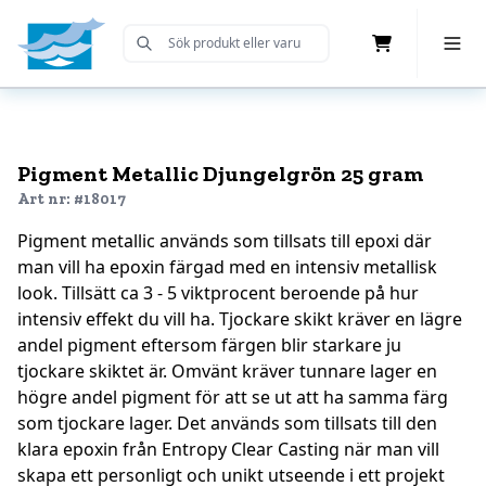
Cart
Toggle 
Submit Search
Home
Pigment Metallic Djungelgrön 25 gram
Art nr: #18017
Pigment metallic används som tillsats till epoxi där
man vill ha epoxin färgad med en intensiv metallisk
look. Tillsätt ca 3 - 5 viktprocent beroende på hur
intensiv effekt du vill ha. Tjockare skikt kräver en lägre
andel pigment eftersom färgen blir starkare ju
tjockare skiktet är. Omvänt kräver tunnare lager en
högre andel pigment för att se ut att ha samma färg
som tjockare lager. Det används som tillsats till den
klara epoxin från Entropy Clear Casting när man vill
skapa ett personligt och unikt utseende i ett projekt